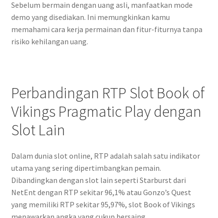
Sebelum bermain dengan uang asli, manfaatkan mode
demo yang disediakan. Ini memungkinkan kamu
memahami cara kerja permainan dan fitur-fiturnya tanpa
risiko kehilangan uang.
Perbandingan RTP Slot Book of
Vikings Pragmatic Play dengan
Slot Lain
Dalam dunia slot online, RTP adalah salah satu indikator
utama yang sering dipertimbangkan pemain.
Dibandingkan dengan slot lain seperti Starburst dari
NetEnt dengan RTP sekitar 96,1% atau Gonzo’s Quest
yang memiliki RTP sekitar 95,97%, slot Book of Vikings
menawarkan angka yang cukup bersaing.