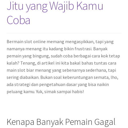
Jitu yang Wajib Kamu
Coba
Bermain slot online memang mengasyikkan, tapi yang
namanya menang itu kadang bikin frustrasi. Banyak
pemain yang bingung, sudah coba berbagai cara kok tetap
kalah? Tenang, di artikel ini kita bakal bahas tuntas cara
main slot biar menang yang sebenarnya sederhana, tapi
sering diabaikan. Bukan soal keberuntungan semata, lho,
ada strategi dan pengetahuan dasar yang bisa naikin
peluang kamu. Yuk, simak sampai habis!
Kenapa Banyak Pemain Gagal