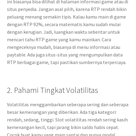
ini biasanya bisa dilihat di halaman informasi game atau di
situs penyedia. Jangan asal pilih, karena RTP rendah bikin
peluang menang semakin tipis. Kalau kamu main di game
dengan RTP 92%, secara matematis kamu sudah mulai
dengan kerugian. Jadi, luangkan waktu sebentar untuk
mencari tahu RTP game yang kamu mainkan. Cara
mengeceknya mudah, biasanya di menu informasi atau
paytable. Ada juga situs-situs yang mengumpulkan data
RTP berbagai game, tapi pastikan sumbernya terpercaya.
2. Pahami Tingkat Volatilitas
Volatilitas menggambarkan seberapa sering dan seberapa
besar kemenangan yang diberikan. Ada tiga kategori:
rendah, sedang, tinggi. Slot volatilitas rendah sering kasih
kemenangan kecil, tapi jarang bikin saldo habis cepat.
Cocok buat kamu yang main santai dan punya modal