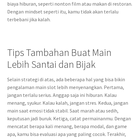
biaya hiburan, seperti nonton film atau makan di restoran.
Dengan mindset seperti itu, kamu tidak akan terlalu
terbebani jika kalah.
Tips Tambahan Buat Main
Lebih Santai dan Bijak
Selain strategi di atas, ada beberapa hal yang bisa bikin
pengalaman main slot lebih menyenangkan. Pertama,
jangan terlalu serius. Anggap saja ini hiburan. Kalau
menang, syukur. Kalau kalah, jangan stres. Kedua, jangan
main saat emosi tidak stabil. Saat marah atau sedih,
keputusan jadi buruk. Ketiga, catat permainanmu. Dengan
mencatat berapa kali menang, berapa modal, dan game
apa, kamu bisa evaluasi apa yang paling cocok. Terakhir,