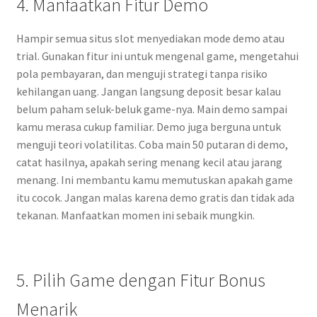
4. Manfaatkan Fitur Demo
Hampir semua situs slot menyediakan mode demo atau
trial. Gunakan fitur ini untuk mengenal game, mengetahui
pola pembayaran, dan menguji strategi tanpa risiko
kehilangan uang. Jangan langsung deposit besar kalau
belum paham seluk-beluk game-nya. Main demo sampai
kamu merasa cukup familiar. Demo juga berguna untuk
menguji teori volatilitas. Coba main 50 putaran di demo,
catat hasilnya, apakah sering menang kecil atau jarang
menang. Ini membantu kamu memutuskan apakah game
itu cocok. Jangan malas karena demo gratis dan tidak ada
tekanan. Manfaatkan momen ini sebaik mungkin.
5. Pilih Game dengan Fitur Bonus
Menarik