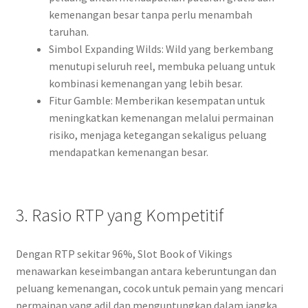
kemenangan besar tanpa perlu menambah
taruhan.
Simbol Expanding Wilds: Wild yang berkembang
menutupi seluruh reel, membuka peluang untuk
kombinasi kemenangan yang lebih besar.
Fitur Gamble: Memberikan kesempatan untuk
meningkatkan kemenangan melalui permainan
risiko, menjaga ketegangan sekaligus peluang
mendapatkan kemenangan besar.
3. Rasio RTP yang Kompetitif
Dengan RTP sekitar 96%, Slot Book of Vikings
menawarkan keseimbangan antara keberuntungan dan
peluang kemenangan, cocok untuk pemain yang mencari
permainan yang adil dan menguntungkan dalam jangka