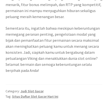
menarik, fitur bonus melimpah, dan RTP yang kompetitif,
permainan ini mampu menyuguhkan hiburan sekaligus
peluang meraih kemenangan besar.
Sementara itu, ingatlah bahwa meskipun keberuntungan
memegang peranan penting, pengelolaan modal yang
bijak dan pemanfaatan fitur permainan secara maksimal
akan meningkatkan peluang kamu untuk menang secara
konsisten. Jadi, siapkah kamu untuk bergabung dalam
petualangan Viking dan menaklukkan dunia slot online?
Selamat bermain dan semoga keberuntungan selalu
berpihak pada Anda!
Category:
Judi Slot Gacor
Tag:
Situs Daftar Slot Gacor Hari Ini