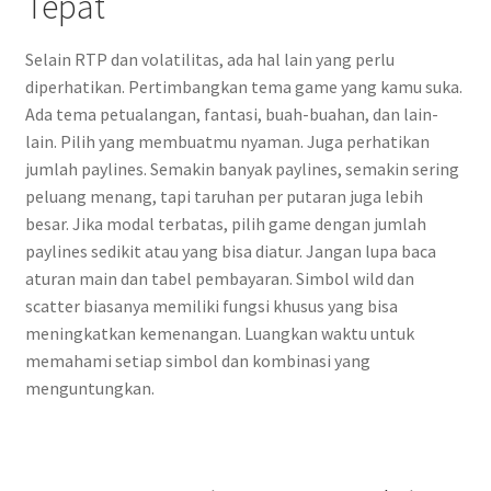
Tepat
Selain RTP dan volatilitas, ada hal lain yang perlu
diperhatikan. Pertimbangkan tema game yang kamu suka.
Ada tema petualangan, fantasi, buah-buahan, dan lain-
lain. Pilih yang membuatmu nyaman. Juga perhatikan
jumlah paylines. Semakin banyak paylines, semakin sering
peluang menang, tapi taruhan per putaran juga lebih
besar. Jika modal terbatas, pilih game dengan jumlah
paylines sedikit atau yang bisa diatur. Jangan lupa baca
aturan main dan tabel pembayaran. Simbol wild dan
scatter biasanya memiliki fungsi khusus yang bisa
meningkatkan kemenangan. Luangkan waktu untuk
memahami setiap simbol dan kombinasi yang
menguntungkan.