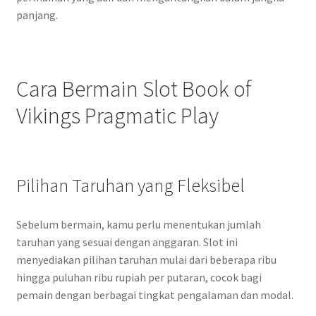
panjang.
Cara Bermain Slot Book of
Vikings Pragmatic Play
Pilihan Taruhan yang Fleksibel
Sebelum bermain, kamu perlu menentukan jumlah
taruhan yang sesuai dengan anggaran. Slot ini
menyediakan pilihan taruhan mulai dari beberapa ribu
hingga puluhan ribu rupiah per putaran, cocok bagi
pemain dengan berbagai tingkat pengalaman dan modal.