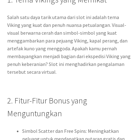
Salah satu daya tarik utama dari slot ini adalah tema
Viking yang kuat dan penuh nuansa petualangan. Visual-
visual berwarna cerah dan simbol-simbol yang kuat
menggambarkan para pejuang Viking, kapal perang, dan
artefak kuno yang menggoda. Apakah kamu pernah
membayangkan menjadi bagian dari ekspedisi Viking yang
penuh keberanian? Slot ini menghadirkan pengalaman
tersebut secara virtual.
2. Fitur-Fitur Bonus yang
Menguntungkan
Simbol Scatter dan Free Spins: Meningkatkan
peluang untuk mendapatkan putaran gratis dan