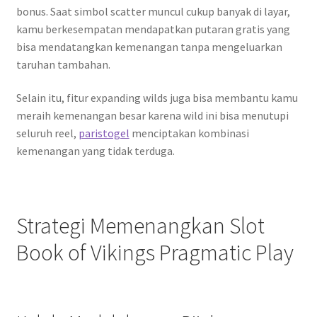
bonus. Saat simbol scatter muncul cukup banyak di layar,
kamu berkesempatan mendapatkan putaran gratis yang
bisa mendatangkan kemenangan tanpa mengeluarkan
taruhan tambahan.
Selain itu, fitur expanding wilds juga bisa membantu kamu
meraih kemenangan besar karena wild ini bisa menutupi
seluruh reel,
paristogel
menciptakan kombinasi
kemenangan yang tidak terduga.
Strategi Memenangkan Slot
Book of Vikings Pragmatic Play