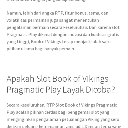
Namun, lebih dari angka RTP, fitur bonus, tema, dan
volatilitas permainan juga sangat menentukan
pengalaman bermain secara keseluruhan. Dan karena slot
Pragmatic Play dikenal dengan inovasi dan kualitas grafis
yang tinggi, Book of Vikings tetap menjadi salah satu
pilihan utama bagi banyak pemain.
Apakah Slot Book of Vikings
Pragmatic Play Layak Dicoba?
Secara keseluruhan, RTP Slot Book of Vikings Pragmatic
Play adalah pilihan cerdas bagi penggemar slot yang
menginginkan pengalaman petualangan Viking yang seru
dengan peluang kemenangan yang adil. Dengan tema yang