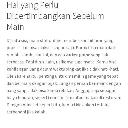
Hal yang Perlu
Dipertimbangkan Sebelum
Main
Di satu sisi, main slot online memberikan hiburan yang
praktis dan bisa diakses kapan saja. Kamu bisa main dari
rumah, sambil santai, dan ada variasi game yang tak
terbatas. Tapi di sisi lain, risikonya juga nyata. Kamu bisa
kehilangan uang dalam waktu singkat jika tidak hati-hati.
Oleh karena itu, penting untuk memilih game yang tepat
dan bermain dengan bijak. Jangan pernah bermain dengan
uang yang tidak bisa kamu relakan. Anggap saja sebagai
biaya hiburan, seperti nonton film atau makan di restoran.
Dengan mindset seperti itu, kamu tidak akan terlalu
terbebani jika kalah.