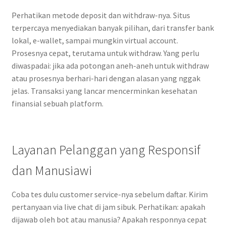
Perhatikan metode deposit dan withdraw-nya. Situs
terpercaya menyediakan banyak pilihan, dari transfer bank
lokal, e-wallet, sampai mungkin virtual account.
Prosesnya cepat, terutama untuk withdraw. Yang perlu
diwaspadai: jika ada potongan aneh-aneh untuk withdraw
atau prosesnya berhari-hari dengan alasan yang nggak
jelas. Transaksi yang lancar mencerminkan kesehatan
finansial sebuah platform.
Layanan Pelanggan yang Responsif
dan Manusiawi
Coba tes dulu customer service-nya sebelum daftar. Kirim
pertanyaan via live chat di jam sibuk. Perhatikan: apakah
dijawab oleh bot atau manusia? Apakah responnya cepat