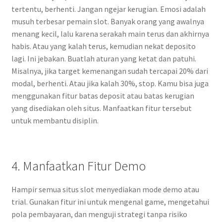
tertentu, berhenti. Jangan ngejar kerugian. Emosi adalah
musuh terbesar pemain slot. Banyak orang yang awalnya
menang kecil, lalu karena serakah main terus dan akhirnya
habis. Atau yang kalah terus, kemudian nekat deposito
lagi. Ini jebakan. Buatlah aturan yang ketat dan patuhi.
Misalnya, jika target kemenangan sudah tercapai 20% dari
modal, berhenti. Atau jika kalah 30%, stop. Kamu bisa juga
menggunakan fitur batas deposit atau batas kerugian
yang disediakan oleh situs. Manfaatkan fitur tersebut
untuk membantu disiplin.
4. Manfaatkan Fitur Demo
Hampir semua situs slot menyediakan mode demo atau
trial. Gunakan fitur ini untuk mengenal game, mengetahui
pola pembayaran, dan menguji strategi tanpa risiko