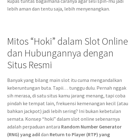
kupas tuntas bagaimana caranya agar sesi spin-mu jadi
lebih aman dan tentu saja, lebih menyenangkan.
Mitos “Hoki” dalam Slot Online
dan Hubungannya dengan
Situs Resmi
Banyak yang bilang main slot itu cuma mengandalkan
keberuntungan buta. Tapii… tunggu dulu. Pernah nggak
sih merasa, di satu situs kamu jarang menang, tapi coba
pindah ke tempat lain, frekuensi kemenangan kecil (atau
bahkan jackpot) jadi lebih sering? Ini bukan kebetulan
semata. Konsep “hoki” dalam slot online sebenarnya
adalah perpaduan antara
Random Number Generator
(RNG) yang adil
dan
Return to Player (RTP) yang