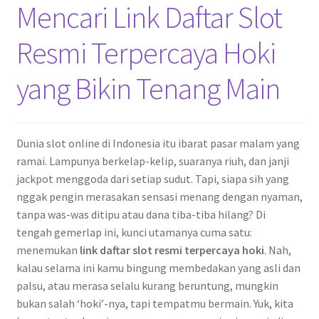
Mencari Link Daftar Slot
Resmi Terpercaya Hoki
yang Bikin Tenang Main
Dunia slot online di Indonesia itu ibarat pasar malam yang
ramai. Lampunya berkelap-kelip, suaranya riuh, dan janji
jackpot menggoda dari setiap sudut. Tapi, siapa sih yang
nggak pengin merasakan sensasi menang dengan nyaman,
tanpa was-was ditipu atau dana tiba-tiba hilang? Di
tengah gemerlap ini, kunci utamanya cuma satu:
menemukan
link daftar slot resmi terpercaya hoki
. Nah,
kalau selama ini kamu bingung membedakan yang asli dan
palsu, atau merasa selalu kurang beruntung, mungkin
bukan salah ‘hoki’-nya, tapi tempatmu bermain. Yuk, kita