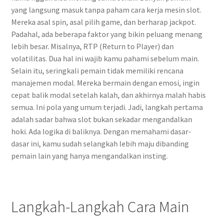
yang langsung masuk tanpa paham cara kerja mesin slot.
Mereka asal spin, asal pilih game, dan berharap jackpot.
Padahal, ada beberapa faktor yang bikin peluang menang
lebih besar. Misalnya, RTP (Return to Player) dan
volatilitas. Dua hal ini wajib kamu pahami sebelum main.
Selain itu, seringkali pemain tidak memiliki rencana
manajemen modal. Mereka bermain dengan emosi, ingin
cepat balik modal setelah kalah, dan akhirnya malah habis
semua. Ini pola yang umum terjadi. Jadi, langkah pertama
adalah sadar bahwa slot bukan sekadar mengandalkan
hoki. Ada logika di baliknya. Dengan memahami dasar-
dasar ini, kamu sudah selangkah lebih maju dibanding
pemain lain yang hanya mengandalkan insting.
Langkah-Langkah Cara Main