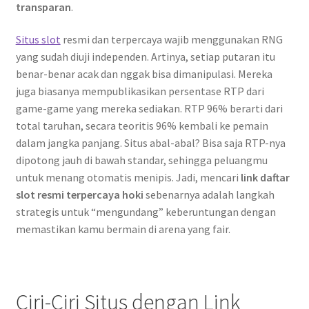
transparan
.
Situs slot
resmi dan terpercaya wajib menggunakan RNG
yang sudah diuji independen. Artinya, setiap putaran itu
benar-benar acak dan nggak bisa dimanipulasi. Mereka
juga biasanya mempublikasikan persentase RTP dari
game-game yang mereka sediakan. RTP 96% berarti dari
total taruhan, secara teoritis 96% kembali ke pemain
dalam jangka panjang. Situs abal-abal? Bisa saja RTP-nya
dipotong jauh di bawah standar, sehingga peluangmu
untuk menang otomatis menipis. Jadi, mencari
link daftar
slot resmi terpercaya hoki
sebenarnya adalah langkah
strategis untuk “mengundang” keberuntungan dengan
memastikan kamu bermain di arena yang fair.
Ciri-Ciri Situs dengan Link