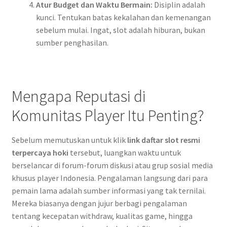
Atur Budget dan Waktu Bermain:
Disiplin adalah
kunci. Tentukan batas kekalahan dan kemenangan
sebelum mulai. Ingat, slot adalah hiburan, bukan
sumber penghasilan.
Mengapa Reputasi di
Komunitas Player Itu Penting?
Sebelum memutuskan untuk klik
link daftar slot resmi
terpercaya hoki
tersebut, luangkan waktu untuk
berselancar di forum-forum diskusi atau grup sosial media
khusus player Indonesia. Pengalaman langsung dari para
pemain lama adalah sumber informasi yang tak ternilai.
Mereka biasanya dengan jujur berbagi pengalaman
tentang kecepatan withdraw, kualitas game, hingga