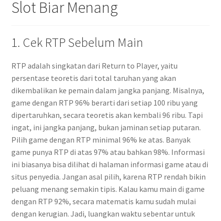
Slot Biar Menang
1. Cek RTP Sebelum Main
RTP adalah singkatan dari Return to Player, yaitu
persentase teoretis dari total taruhan yang akan
dikembalikan ke pemain dalam jangka panjang. Misalnya,
game dengan RTP 96% berarti dari setiap 100 ribu yang
dipertaruhkan, secara teoretis akan kembali 96 ribu. Tapi
ingat, ini jangka panjang, bukan jaminan setiap putaran.
Pilih game dengan RTP minimal 96% ke atas. Banyak
game punya RTP di atas 97% atau bahkan 98%. Informasi
ini biasanya bisa dilihat di halaman informasi game atau di
situs penyedia. Jangan asal pilih, karena RTP rendah bikin
peluang menang semakin tipis. Kalau kamu main di game
dengan RTP 92%, secara matematis kamu sudah mulai
dengan kerugian. Jadi, luangkan waktu sebentar untuk