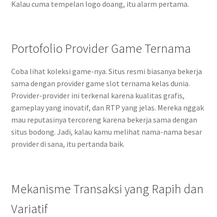
Kalau cuma tempelan logo doang, itu alarm pertama.
Portofolio Provider Game Ternama
Coba lihat koleksi game-nya. Situs resmi biasanya bekerja
sama dengan provider game slot ternama kelas dunia.
Provider-provider ini terkenal karena kualitas grafis,
gameplay yang inovatif, dan RTP yang jelas. Mereka nggak
mau reputasinya tercoreng karena bekerja sama dengan
situs bodong. Jadi, kalau kamu melihat nama-nama besar
provider di sana, itu pertanda baik.
Mekanisme Transaksi yang Rapih dan
Variatif