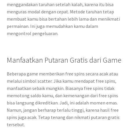
menggandakan taruhan setelah kalah, karena itu bisa
menguras modal dengan cepat. Metode taruhan tetap
membuat kamu bisa bertahan lebih lama dan menikmati
permainan. Ini juga memudahkan kamu dalam
mengontrol pengeluaran.
Manfaatkan Putaran Gratis dari Game
Beberapa game memberikan free spins secara acak atau
melalui simbol scatter. Jika kamu mendapat free spins,
manfaatkan sebaik mungkin. Biasanya free spins tidak
memotong saldo kamu, dan kemenangan dari free spins
bisa langsung dikreditkan. Jadi, ini adalah momen emas.
Namun, jangan berharap terlalu tinggi, karena hasil free
spins juga acak. Tetap tenang dan nikmati putaran gratis
tersebut.