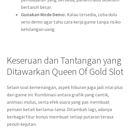
bertaruh besar.
Gunakan Mode Demo:
Kalau tersedia, coba dulu
versi demo agar tahu cara kerja game tanpa risiko
kehilangan uang.
Keseruan dan Tantangan yang
Ditawarkan Queen Of Gold Slot
Selain soal kemenangan, aspek hiburan juga jadi nilai plus
dari game ini. Kombinasi antara grafik yang cantik,
animasi mulus, serta efek suara yang pas membuat
pemain betah berlama-lama. Ditambah lagi, adanya
berbagai fitur bonus membuat setiap putaran terasa
penuh kejutan.