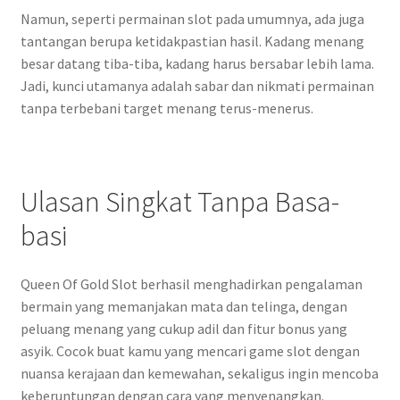
Namun, seperti permainan slot pada umumnya, ada juga
tantangan berupa ketidakpastian hasil. Kadang menang
besar datang tiba-tiba, kadang harus bersabar lebih lama.
Jadi, kunci utamanya adalah sabar dan nikmati permainan
tanpa terbebani target menang terus-menerus.
Ulasan Singkat Tanpa Basa-
basi
Queen Of Gold Slot berhasil menghadirkan pengalaman
bermain yang memanjakan mata dan telinga, dengan
peluang menang yang cukup adil dan fitur bonus yang
asyik. Cocok buat kamu yang mencari game slot dengan
nuansa kerajaan dan kemewahan, sekaligus ingin mencoba
keberuntungan dengan cara yang menyenangkan.