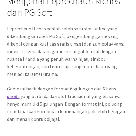
Mengenal Leprechaun Riches
dari PG Soft
Leprechaun Riches adalah salah satu slot online yang
dikembangkan oleh PG Soft, pengembang game yang
dikenal dengan kualitas grafis tinggi dan gameplay yang
inovatif. Tema dalam game ini sangat kental dengan
nuansa Irlandia yang penuh warna hijau, simbol
keberuntungan, dan tentu saja sang leprechaun yang
menjadi karakter utama.
Game ini hadir dengan format 6 gulungan dan 6 baris,
uno89
yang berbeda dari slot tradisional yang biasanya
hanya memiliki 5 gulungan. Dengan format ini, peluang
mendapatkan kombinasi kemenangan jadi lebih beragam
dan menarik untuk dijajal.