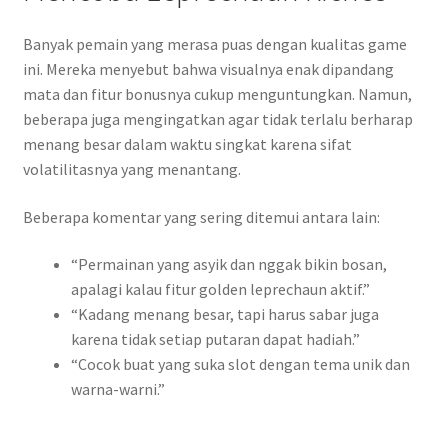
Banyak pemain yang merasa puas dengan kualitas game
ini. Mereka menyebut bahwa visualnya enak dipandang
mata dan fitur bonusnya cukup menguntungkan. Namun,
beberapa juga mengingatkan agar tidak terlalu berharap
menang besar dalam waktu singkat karena sifat
volatilitasnya yang menantang.
Beberapa komentar yang sering ditemui antara lain:
“Permainan yang asyik dan nggak bikin bosan,
apalagi kalau fitur golden leprechaun aktif.”
“Kadang menang besar, tapi harus sabar juga
karena tidak setiap putaran dapat hadiah.”
“Cocok buat yang suka slot dengan tema unik dan
warna-warni.”