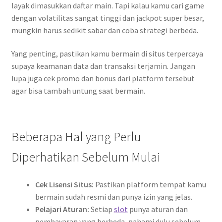
layak dimasukkan daftar main. Tapi kalau kamu cari game
dengan volatilitas sangat tinggi dan jackpot super besar,
mungkin harus sedikit sabar dan coba strategi berbeda.
Yang penting, pastikan kamu bermain di situs terpercaya
supaya keamanan data dan transaksi terjamin. Jangan
lupa juga cek promo dan bonus dari platform tersebut
agar bisa tambah untung saat bermain.
Beberapa Hal yang Perlu
Diperhatikan Sebelum Mulai
Cek Lisensi Situs:
Pastikan platform tempat kamu
bermain sudah resmi dan punya izin yang jelas.
Pelajari Aturan:
Setiap
slot
punya aturan dan
pembayaran yang berbeda, pahami dulu sebelum