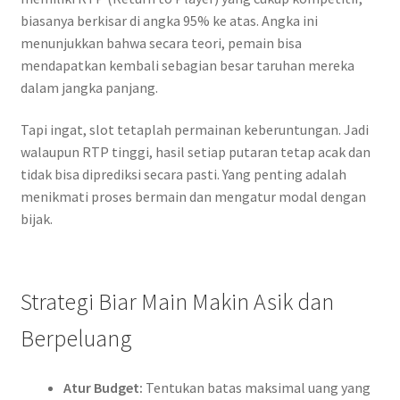
biasanya berkisar di angka 95% ke atas. Angka ini
menunjukkan bahwa secara teori, pemain bisa
mendapatkan kembali sebagian besar taruhan mereka
dalam jangka panjang.
Tapi ingat, slot tetaplah permainan keberuntungan. Jadi
walaupun RTP tinggi, hasil setiap putaran tetap acak dan
tidak bisa diprediksi secara pasti. Yang penting adalah
menikmati proses bermain dan mengatur modal dengan
bijak.
Strategi Biar Main Makin Asik dan
Berpeluang
Atur Budget:
Tentukan batas maksimal uang yang