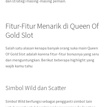
dan strategi masing-masing pemain.
Fitur-Fitur Menarik di Queen Of
Gold Slot
Salah satu alasan kenapa banyak orang suka main Queen
Of Gold Slot adalah karena fitur-fitur bonusnya yang seru
dan menguntungkan. Berikut beberapa highlight yang
wajib kamu tahu:
Simbol Wild dan Scatter
Simbol Wild berfungsi sebagai pengganti simbol lain