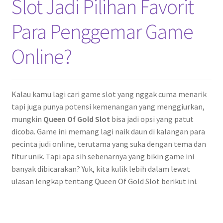
Slot Jadi Pilihan Favorit
Para Penggemar Game
Online?
Kalau kamu lagi cari game slot yang nggak cuma menarik
tapi juga punya potensi kemenangan yang menggiurkan,
mungkin
Queen Of Gold Slot
bisa jadi opsi yang patut
dicoba. Game ini memang lagi naik daun di kalangan para
pecinta judi online, terutama yang suka dengan tema dan
fitur unik. Tapi apa sih sebenarnya yang bikin game ini
banyak dibicarakan? Yuk, kita kulik lebih dalam lewat
ulasan lengkap tentang Queen Of Gold Slot berikut ini.