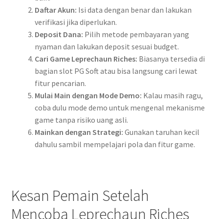
Daftar Akun:
Isi data dengan benar dan lakukan
verifikasi jika diperlukan.
Deposit Dana:
Pilih metode pembayaran yang
nyaman dan lakukan deposit sesuai budget.
Cari Game Leprechaun Riches:
Biasanya tersedia di
bagian slot PG Soft atau bisa langsung cari lewat
fitur pencarian.
Mulai Main dengan Mode Demo:
Kalau masih ragu,
coba dulu mode demo untuk mengenal mekanisme
game tanpa risiko uang asli.
Mainkan dengan Strategi:
Gunakan taruhan kecil
dahulu sambil mempelajari pola dan fitur game.
Kesan Pemain Setelah
Mencoba Leprechaun Riches