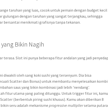
ange taruhan yang luas, cocok untuk pemain dengan budget kecil
r gulungan dengan taruhan yang sangat terjangkau, sehingga
ar bersantai menikmati grafisnya tanpa tekanan.
 yang Bikin Nagih
 terasa. Slot ini punya beberapa fitur andalan yang jadi penyeda
i diwakili oleh sang koki sushi yang tersenyum. Dia bisa
ecuali Scatter dan Bonus) untuk membantu menyelesaikan kombi
bahan saus yang bikin kombinasi jadi lebih 'nendang'.
lah fitur utama yang paling ditunggu. Untuk trigger fitur ini, kam
catter (berbentuk piring sushi khusus). Kamu akan diberikan 8
g bikin seru adalah mekanisme
progressive multiplier
selama putar