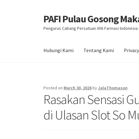
PAFI Pulau Gosong Mak
Skip
Skip
to
to
Pengurus Cabang Persatuan Ahli Farmasi Indonesi
navigation
content
Hubungi Kami
Tentang Kami
Privacy
Home
Hubungi Kami
Privacy Policy
Tentang K
Posted on
March 30, 2026
by
JalaThomason
Rasakan Sensasi G
di Ulasan Slot So 