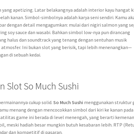
ang apetizing. Latar belakangnya adalah interior kayu hangat 
belah kanan. Simbol-simbolnya adalah karya seni sendiri. Kamu ak
ar dengan detail mengagumkan: mulai dari nigiri salmon yang se
ring soy sauce dan wasabi. Bahkan simbol low-nya pun dirancang
 yang halus dan soundtrack yang tenang dengan sentuhan musik
tmosfer. Ini bukan slot yang berisik, tapi lebih menenangkan—
gan di sebuah kedai.
in Slot So Much Sushi
permainannya cukup solid.
So Much Sushi
menggunakan struktur g
, kamu menang dengan mencocokkan simbol dari kiri ke kanan pada
atilitas game ini berada di level menengah, yang berarti kemena
bil, meski hadiah besar mungkin butuh kesabaran lebih. RTP (Ret
ndar dan kompetitif di pasaran.