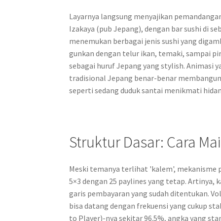
Layarnya langsung menyajikan pemandangan y
Izakaya (pub Jepang), dengan bar sushi di se
menemukan berbagai jenis sushi yang digamb
gunkan dengan telur ikan, temaki, sampai pi
sebagai huruf Jepang yang stylish. Animasi
tradisional Jepang benar-benar membangun a
seperti sedang duduk santai menikmati hidan
Struktur Dasar: Cara Ma
Meski temanya terlihat 'kalem', mekanisme 
5×3 dengan 25 paylines yang tetap. Artinya
garis pembayaran yang sudah ditentukan. Vol
bisa datang dengan frekuensi yang cukup sta
to Player)-nya sekitar 96.5%, angka yang sta