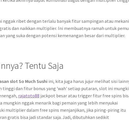
 ketika akhirnya dapat kombinasi bagus dengan multiplier tinggi
ni nggak ribet dengan terlalu banyak fitur sampingan atau meka
 gratis dan naikkan multiplier. Ini membuatnya ramah untuk pemu
n yang suka dengan potensi kemenangan besar dari multiplier.
nnya? Tentu Saja
asan slot So Much Sushi
ini, kita juga harus jujur melihat sisi lainn
tinggi dan fitur bonus yang 'wah' setiap putaran, slot ini mungk
menengah,
rajatoto88
jackpot besar atau trigger fitur free spins bis
a mungkin nggak menarik bagi pemain yang lebih menyukai
ki multiplier dalam free spins menjanjikan, jika piring-piring itu
gratis bisa jadi standar saja. Jadi, dibutuhkan sedikit