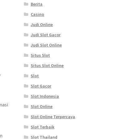
Berita
Casino
Judi Online
Judi Slot Gacor
Judi Slot Online
Situs Slot
Situs Slot Online
p
Slot
Slot Gacor
Slot Indonesia
nasi
Slot Online
Slot Online Terpercaya
u
Slot Terbaik
an
Slot Thailand