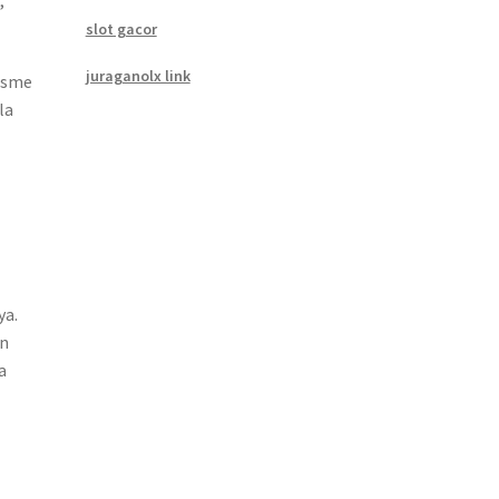
,
slot gacor
juraganolx link
nisme
la
ya.
in
a