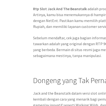
Rtp Slot Jack And The Beanstalk
adalah prod
Artinya, kamu bisa menemukannya di hampir s
dengan NetEnt. Pastikan kamu memilih platf
Rupiah, dan memiliki layanan customer servic
Sebelum mendaftar, cek juga bagian informas
tawarkan adalah yang original dengan RTP 
yang berbeda. Bermain di situs resmi juga m
sebagaimana mestinya, tanpa manipulasi.
Dongeng yang Tak Pern
Jack and the Beanstalk dalam versi slot onli
kembali dengan cara yang menarik bagi pem
gameplay inovatif seperti Walking Wilds, da