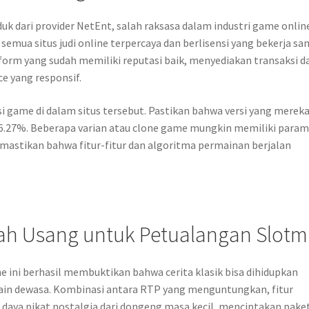
uk dari provider NetEnt, salah raksasa dalam industri game onlin
emua situs judi online terpercaya dan berlisensi yang bekerja sa
orm yang sudah memiliki reputasi baik, menyediakan transaksi 
e yang responsif.
i game di dalam situs tersebut. Pastikan bahwa versi yang merek
96.27%. Beberapa varian atau clone game mungkin memiliki param
emastikan bahwa fitur-fitur dan algoritma permainan berjalan
ah Usang untuk Petualangan Slot
ne ini berhasil membuktikan bahwa cerita klasik bisa dihidupkan
ain dewasa. Kombinasi antara RTP yang menguntungkan, fitur
n daya pikat nostalgia dari dongeng masa kecil, menciptakan pake