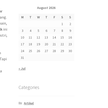
August 2026
er
ang.
M
T
W
T
F
S
S
main,
1
2
lk
ini
3
4
5
6
7
8
9
stri,
10
11
12
13
14
15
16
17
18
19
20
21
22
23
24
25
26
27
28
29
30
n
31
Tapi
t
« Jul
na
Categories
Artikel