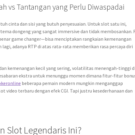
ah vs Tantangan yang Perlu Diwaspadai
tuh cinta dan sisi yang butuh penyesuaian. Untuk slot satu ini,
ertema dongeng yang sangat immersive dan tidak membosankan. F
ar-benar game changer—bisa menciptakan rangkaian kemenangan
agi, adanya RTP di atas rata-rata memberikan rasa percaya diri
t dan kemenangan kecil yang sering, volatilitas menengah-tinggi d
kesabaran ekstra untuk menunggu momen dimana fitur-fitur bonus
keronline
beberapa pemain modern mungkin menganggap
t video terbaru dengan efek CGI. Tapi justru kesederhanaan dan
Slot Legendaris Ini?