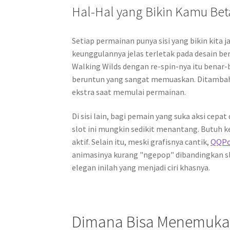
Hal-Hal yang Bikin Kamu Bet
Setiap permainan punya sisi yang bikin kita ja
keunggulannya jelas terletak pada desain b
Walking Wilds dengan re-spin-nya itu ben
beruntun yang sangat memuaskan. Ditambah l
ekstra saat memulai permainan.
Di sisi lain, bagi pemain yang suka aksi cepa
slot ini mungkin sedikit menantang. Butuh 
aktif. Selain itu, meski grafisnya cantik,
QQPo
animasinya kurang "ngepop" dibandingkan slo
elegan inilah yang menjadi ciri khasnya.
Dimana Bisa Menemukan 