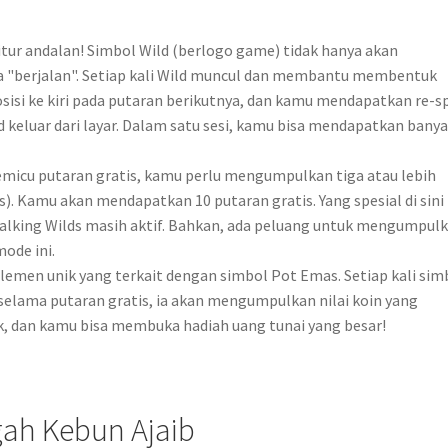
fitur andalan! Simbol Wild (berlogo game) tidak hanya akan
ga "berjalan". Setiap kali Wild muncul dan membantu membentuk
sisi ke kiri pada putaran berikutnya, dan kamu mendapatkan re-s
ld keluar dari layar. Dalam satu sesi, kamu bisa mendapatkan bany
icu putaran gratis, kamu perlu mengumpulkan tiga atau lebih
. Kamu akan mendapatkan 10 putaran gratis. Yang spesial di sini
 Walking Wilds masih aktif. Bahkan, ada peluang untuk mengumpul
mode ini.
elemen unik yang terkait dengan simbol Pot Emas. Setiap kali sim
elama putaran gratis, ia akan mengumpulkan nilai koin yang
, dan kamu bisa membuka hadiah uang tunai yang besar!
gah Kebun Ajaib