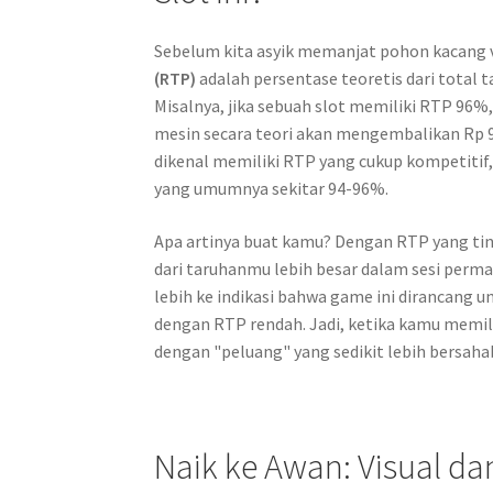
Sebelum kita asyik memanjat pohon kacang vi
(RTP)
adalah persentase teoretis dari total
Misalnya, jika sebuah slot memiliki RTP 96%,
mesin secara teori akan mengembalikan Rp 
dikenal memiliki RTP yang cukup kompetitif,
yang umumnya sekitar 94-96%.
Apa artinya buat kamu? Dengan RTP yang ti
dari taruhanmu lebih besar dalam sesi perma
lebih ke indikasi bahwa game ini dirancang 
dengan RTP rendah. Jadi, ketika kamu memil
dengan "peluang" yang sedikit lebih bersaha
Naik ke Awan: Visual d