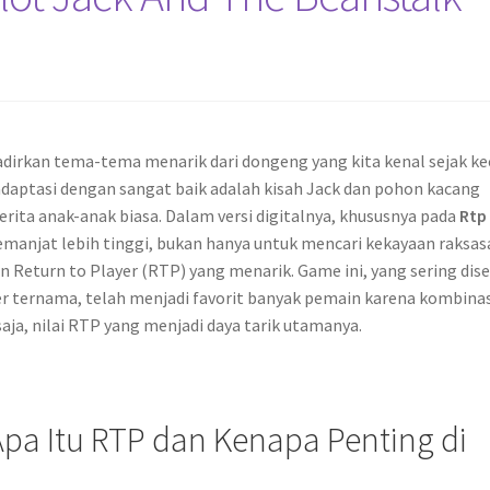
irkan tema-tema menarik dari dongeng yang kita kenal sejak kec
iadaptasi dengan sangat baik adalah kisah Jack dan pohon kacang
cerita anak-anak biasa. Dalam versi digitalnya, khususnya pada
Rtp
memanjat lebih tinggi, bukan hanya untuk mencari kekayaan raksas
Return to Player (RTP) yang menarik. Game ini, yang sering dis
der ternama, telah menjadi favorit banyak pemain karena kombinas
saja, nilai RTP yang menjadi daya tarik utamanya.
pa Itu RTP dan Kenapa Penting di