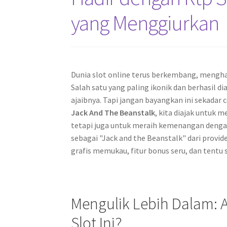
yang Menggiurkan
Dunia slot online terus berkembang, menghad
Salah satu yang paling ikonik dan berhasil d
ajaibnya. Tapi jangan bayangkan ini sekadar 
Jack And The Beanstalk
, kita diajak untuk 
tetapi juga untuk meraih kemenangan dengan 
sebagai "Jack and the Beanstalk" dari provi
grafis memukau, fitur bonus seru, dan tentu 
Mengulik Lebih Dalam: A
Slot Ini?