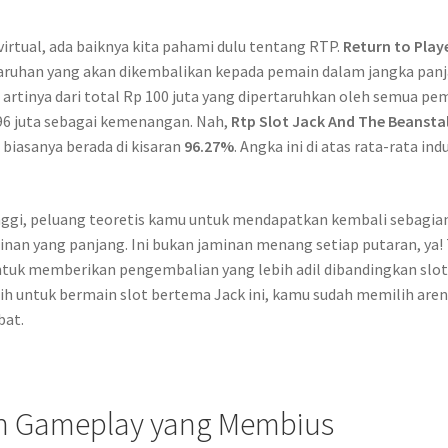
rtual, ada baiknya kita pahami dulu tentang RTP.
Return to Play
 taruhan yang akan dikembalikan kepada pemain dalam jangka panj
 artinya dari total Rp 100 juta yang dipertaruhkan oleh semua pe
96 juta sebagai kemenangan. Nah,
Rtp Slot Jack And The Beansta
 biasanya berada di kisaran
96.27%
. Angka ini di atas rata-rata indu
nggi, peluang teoretis kamu untuk mendapatkan kembali sebagia
inan yang panjang. Ini bukan jaminan menang setiap putaran, ya! 
untuk memberikan pengembalian yang lebih adil dibandingkan slo
ih untuk bermain slot bertema Jack ini, kamu sudah memilih are
bat.
an Gameplay yang Membius