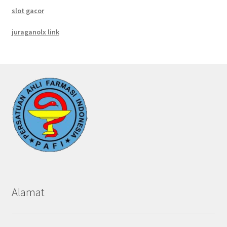
slot gacor
juraganolx link
Alamat