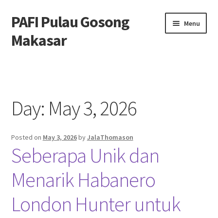
PAFI Pulau Gosong
Skip
Skip
Menu
to
to
Makasar
navigation
content
Home
Hubungi Kami
Day:
May 3, 2026
Privacy Policy
Posted on
May 3, 2026
by
JalaThomason
Tentang Kami
Seberapa Unik dan
Menarik Habanero
London Hunter untuk