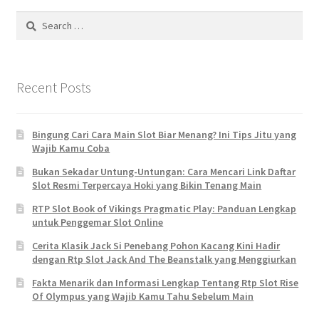
Search
for:
Recent Posts
Bingung Cari Cara Main Slot Biar Menang? Ini Tips Jitu yang
Wajib Kamu Coba
Bukan Sekadar Untung-Untungan: Cara Mencari Link Daftar
Slot Resmi Terpercaya Hoki yang Bikin Tenang Main
RTP Slot Book of Vikings Pragmatic Play: Panduan Lengkap
untuk Penggemar Slot Online
Cerita Klasik Jack Si Penebang Pohon Kacang Kini Hadir
dengan Rtp Slot Jack And The Beanstalk yang Menggiurkan
Fakta Menarik dan Informasi Lengkap Tentang Rtp Slot Rise
Of Olympus yang Wajib Kamu Tahu Sebelum Main