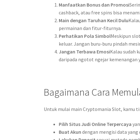
Manfaatkan Bonus dan Promosi
Seri
cashback, atau free spins bisa menam
Main dengan Taruhan Kecil Dulu
Kalau
permainan dan fitur-fiturnya.
Perhatikan Pola Simbol
Meskipun slot
keluar. Jangan buru-buru pindah mesi
Jangan Terbawa Emosi
Kalau sudah ka
daripada ngotot ngejar kemenangan y
Bagaimana Cara Memula
Untuk mulai main Cryptomania Slot, kamu tin
Pilih Situs Judi Online Terpercaya
yan
Buat Akun
dengan mengisi data yang d
Lakukan Deposit
sesuai metode pembay