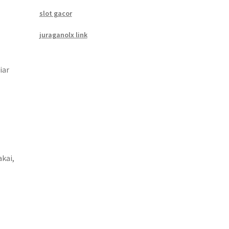
slot gacor
juraganolx link
iar
kai,