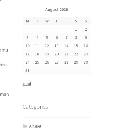
August 2026
M
T
W
T
F
S
S
1
2
3
4
5
6
7
8
9
10
11
12
13
14
15
16
kamu
17
18
19
20
21
22
23
24
25
26
27
28
29
30
bisa
31
« Jul
laman
Categories
Artikel