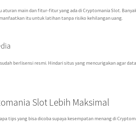
 aturan main dan fitur-fitur yang ada di Cryptomania Slot. Banya
anfaatkan itu untuk latihan tanpa risiko kehilangan uang.
dia
n sudah berlisensi resmi. Hindari situs yang mencurigakan agar dat
ptomania Slot Lebih Maksimal
erapa tips yang bisa dicoba supaya kesempatan menang di Cryptom