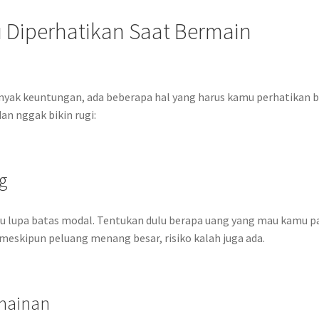
u Diperhatikan Saat Bermain
ak keuntungan, ada beberapa hal yang harus kamu perhatikan b
 nggak bikin rugi:
g
u lupa batas modal. Tentukan dulu berapa uang yang mau kamu pa
 meskipun peluang menang besar, risiko kalah juga ada.
rmainan