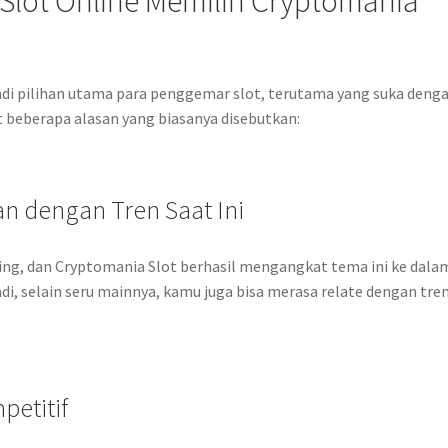
lot Online Memilih Cryptomania
adi pilihan utama para penggemar slot, terutama yang suka deng
t beberapa alasan yang biasanya disebutkan:
an dengan Tren Saat Ini
g, dan Cryptomania Slot berhasil mengangkat tema ini ke dala
di, selain seru mainnya, kamu juga bisa merasa relate dengan tre
etitif