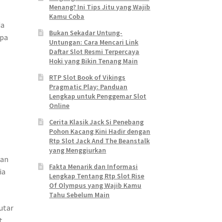
Menang? Ini Tips Jitu yang Wajib
n
Kamu Coba
da
Bukan Sekadar Untung-
apa
Untungan: Cara Mencari Link
Daftar Slot Resmi Terpercaya
Hoki yang Bikin Tenang Main
RTP Slot Book of Vikings
Pragmatic Play: Panduan
Lengkap untuk Penggemar Slot
Online
Cerita Klasik Jack Si Penebang
Pohon Kacang Kini Hadir dengan
Rtp Slot Jack And The Beanstalk
yang Menggiurkan
dan
Fakta Menarik dan Informasi
ia
Lengkap Tentang Rtp Slot Rise
Of Olympus yang Wajib Kamu
Tahu Sebelum Main
utar
t