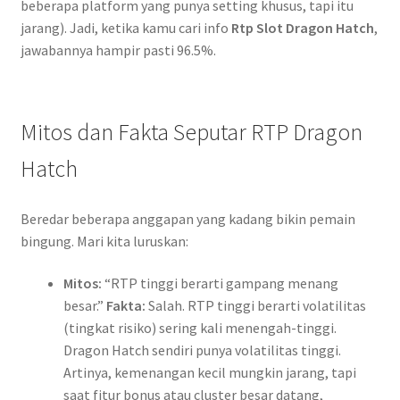
beberapa platform yang punya setting khusus, tapi itu
jarang). Jadi, ketika kamu cari info
Rtp Slot Dragon Hatch
,
jawabannya hampir pasti 96.5%.
Mitos dan Fakta Seputar RTP Dragon
Hatch
Beredar beberapa anggapan yang kadang bikin pemain
bingung. Mari kita luruskan:
Mitos:
“RTP tinggi berarti gampang menang
besar.”
Fakta:
Salah. RTP tinggi berarti volatilitas
(tingkat risiko) sering kali menengah-tinggi.
Dragon Hatch sendiri punya volatilitas tinggi.
Artinya, kemenangan kecil mungkin jarang, tapi
saat fitur bonus atau cluster besar datang,