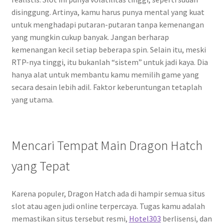
disinggung. Artinya, kamu harus punya mental yang kuat
untuk menghadapi putaran-putaran tanpa kemenangan
yang mungkin cukup banyak. Jangan berharap
kemenangan kecil setiap beberapa spin. Selain itu, meski
RTP-nya tinggi, itu bukanlah “sistem” untuk jadi kaya. Dia
hanya alat untuk membantu kamu memilih game yang
secara desain lebih adil. Faktor keberuntungan tetaplah
yang utama.
Mencari Tempat Main Dragon Hatch
yang Tepat
Karena populer, Dragon Hatch ada di hampir semua situs
slot atau agen judi online terpercaya. Tugas kamu adalah
memastikan situs tersebut resmi,
Hotel303
berlisensi, dan