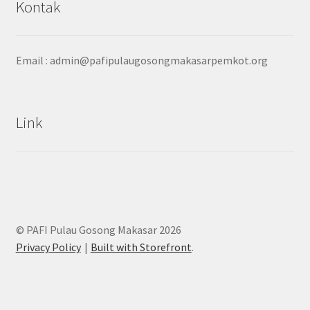
Kontak
Email :
admin@pafipulaugosongmakasarpemkot.org
Link
© PAFI Pulau Gosong Makasar 2026
Privacy Policy
Built with Storefront
.