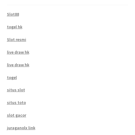
Slot88
togel hk
Slot resmi
live draw hk
live draw hk
togel
situs slot
situs toto
slot gacor
juraganolx link