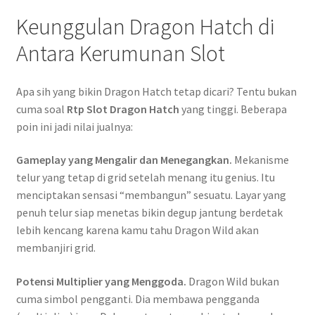
Keunggulan Dragon Hatch di
Antara Kerumunan Slot
Apa sih yang bikin Dragon Hatch tetap dicari? Tentu bukan
cuma soal
Rtp Slot Dragon Hatch
yang tinggi. Beberapa
poin ini jadi nilai jualnya:
Gameplay yang Mengalir dan Menegangkan.
Mekanisme
telur yang tetap di grid setelah menang itu genius. Itu
menciptakan sensasi “membangun” sesuatu. Layar yang
penuh telur siap menetas bikin degup jantung berdetak
lebih kencang karena kamu tahu Dragon Wild akan
membanjiri grid.
Potensi Multiplier yang Menggoda.
Dragon Wild bukan
cuma simbol pengganti. Dia membawa pengganda