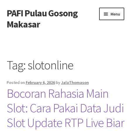
PAFI Pulau Gosong
Skip
Skip
Menu
to
to
Makasar
navigation
content
Home
Hubungi Kami
Tag:
slotonline
Privacy Policy
Posted on
February 6, 2026
by
JalaThomason
Tentang Kami
Bocoran Rahasia Main
Slot: Cara Pakai Data Judi
Slot Update RTP Live Biar