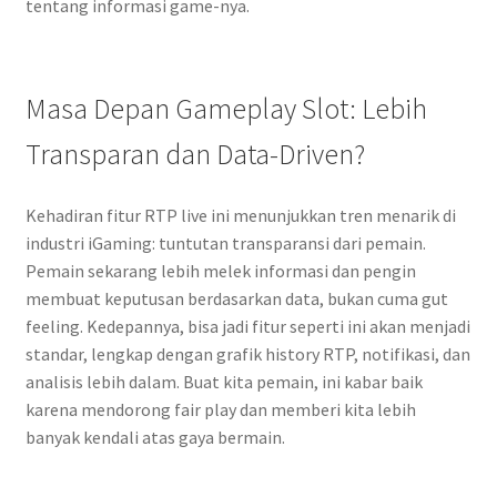
tentang informasi game-nya.
Masa Depan Gameplay Slot: Lebih
Transparan dan Data-Driven?
Kehadiran fitur RTP live ini menunjukkan tren menarik di
industri iGaming: tuntutan transparansi dari pemain.
Pemain sekarang lebih melek informasi dan pengin
membuat keputusan berdasarkan data, bukan cuma gut
feeling. Kedepannya, bisa jadi fitur seperti ini akan menjadi
standar, lengkap dengan grafik history RTP, notifikasi, dan
analisis lebih dalam. Buat kita pemain, ini kabar baik
karena mendorong fair play dan memberi kita lebih
banyak kendali atas gaya bermain.