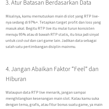
3. Atur Batasan Berdasarkan Data
Misalnya, kamu memutuskan main di slot yang RTP live-
nya sedang di 97%+. Tetapkan target profit dan loss yang
masuk akal. Begitu RTP live itu mulai turun konsisten
menuju 95% atau di bawah RTP statis, itu bisa jadi sinyal
untuk
cash out
dan cari game lain. Jadikan data sebagai
salah satu pertimbangan disiplin mainmu.
4. Jangan Abaikan Faktor “Feel” dan
Hiburan
Walaupun data RTP live menarik, jangan sampai
menghilangkan kesenangan main slot. Kalau kamu suka
dengan tema, grafis, atau fitur bonus suatu game, ya main