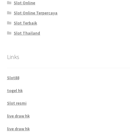
Slot Online
Slot Online Terpercaya
Slot Terbaik
Slot Thailand
Links
Slot88
togel hk
Slot resmi
live draw hk
live draw hk