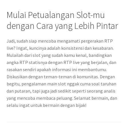
Mulai Petualangan Slot-mu
dengan Cara yang Lebih Pintar
Jadi, sudah siap mencoba mengamati pergerakan RTP
live? Ingat, kuncinya adalah konsistensi dan kesabaran.
Mulailah dari slot yang sudah kamu kenal, bandingkan
angka RTP statisnya dengan RTP live yang berjalan, dan
rasakan sendiri apakah informasi ini membantumu.
Diskusikan dengan teman-teman di komunitas. Dengan
begitu, pengalaman main slot nggak cuma soal taruhan
dan putaran, tapi juga jadi sedikit seperti seorang analis
yang mencoba membaca peluang. Selamat bermain, dan
selalu ingat untuk bermain dengan bijak!