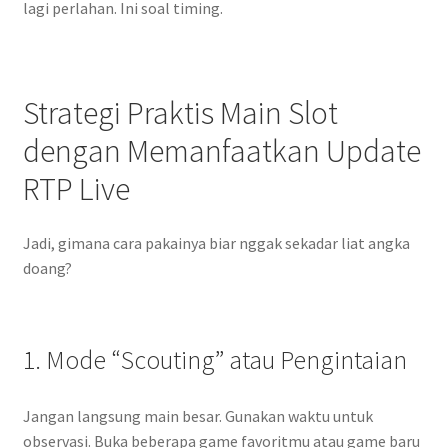
lagi perlahan. Ini soal timing.
Strategi Praktis Main Slot
dengan Memanfaatkan Update
RTP Live
Jadi, gimana cara pakainya biar nggak sekadar liat angka
doang?
1. Mode “Scouting” atau Pengintaian
Jangan langsung main besar. Gunakan waktu untuk
observasi. Buka beberapa game favoritmu atau game baru