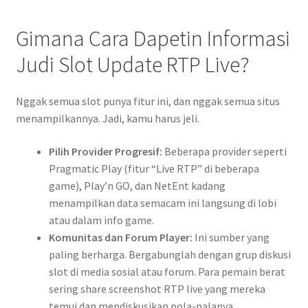
Gimana Cara Dapetin Informasi
Judi Slot Update RTP Live?
Nggak semua slot punya fitur ini, dan nggak semua situs
menampilkannya. Jadi, kamu harus jeli.
Pilih Provider Progresif:
Beberapa provider seperti
Pragmatic Play (fitur “Live RTP” di beberapa
game), Play’n GO, dan NetEnt kadang
menampilkan data semacam ini langsung di lobi
atau dalam info game.
Komunitas dan Forum Player:
Ini sumber yang
paling berharga. Bergabunglah dengan grup diskusi
slot di media sosial atau forum. Para pemain berat
sering share screenshot RTP live yang mereka
temui dan mendiskusikan pola-palanya.