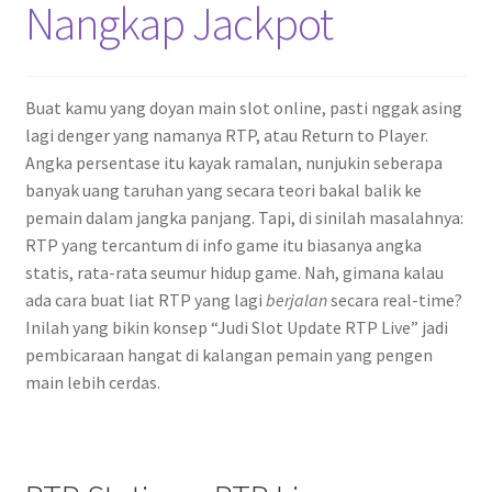
Nangkap Jackpot
Buat kamu yang doyan main slot online, pasti nggak asing
lagi denger yang namanya RTP, atau Return to Player.
Angka persentase itu kayak ramalan, nunjukin seberapa
banyak uang taruhan yang secara teori bakal balik ke
pemain dalam jangka panjang. Tapi, di sinilah masalahnya:
RTP yang tercantum di info game itu biasanya angka
statis, rata-rata seumur hidup game. Nah, gimana kalau
ada cara buat liat RTP yang lagi
berjalan
secara real-time?
Inilah yang bikin konsep “Judi Slot Update RTP Live” jadi
pembicaraan hangat di kalangan pemain yang pengen
main lebih cerdas.