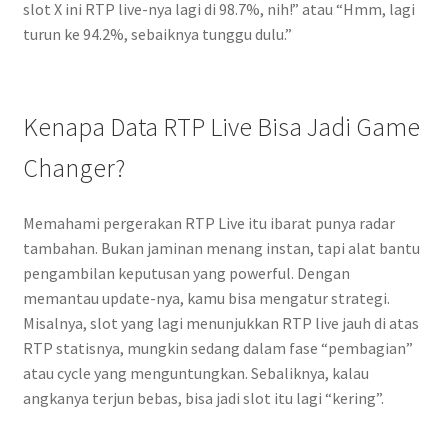
slot X ini RTP live-nya lagi di 98.7%, nih!” atau “Hmm, lagi
turun ke 94.2%, sebaiknya tunggu dulu.”
Kenapa Data RTP Live Bisa Jadi Game
Changer?
Memahami pergerakan RTP Live itu ibarat punya radar
tambahan. Bukan jaminan menang instan, tapi alat bantu
pengambilan keputusan yang powerful. Dengan
memantau update-nya, kamu bisa mengatur strategi.
Misalnya, slot yang lagi menunjukkan RTP live jauh di atas
RTP statisnya, mungkin sedang dalam fase “pembagian”
atau cycle yang menguntungkan. Sebaliknya, kalau
angkanya terjun bebas, bisa jadi slot itu lagi “kering”.