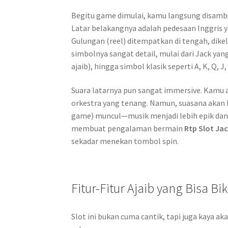
Begitu game dimulai, kamu langsung disambut
Latar belakangnya adalah pedesaan Inggris y
Gulungan (reel) ditempatkan di tengah, dikel
simbolnya sangat detail, mulai dari Jack yan
ajaib), hingga simbol klasik seperti A, K, Q,
Suara latarnya pun sangat immersive. Kamu 
orkestra yang tenang. Namun, suasana akan b
game) muncul—musik menjadi lebih epik dan 
membuat pengalaman bermain
Rtp Slot Ja
sekadar menekan tombol spin.
Fitur-Fitur Ajaib yang Bisa 
Slot ini bukan cuma cantik, tapi juga kaya ak