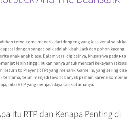
irkan tema-tema menarik dari dongeng yang kita kenal sejak kec
iadaptasi dengan sangat baik adalah kisah Jack dan pohon kacang
cerita anak-anak biasa. Dalam versi digitalnya, khususnya pada
Rtp
memanjat lebih tinggi, bukan hanya untuk mencari kekayaan raksas
Return to Player (RTP) yang menarik. Game ini, yang sering dis
der ternama, telah menjadi favorit banyak pemain karena kombinas
saja, nilai RTP yang menjadi daya tarik utamanya.
pa Itu RTP dan Kenapa Penting di