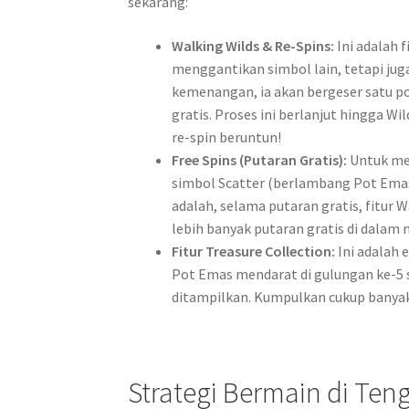
sekarang:
Walking Wilds & Re-Spins:
Ini adalah 
menggantikan simbol lain, tetapi ju
kemenangan, ia akan bergeser satu po
gratis. Proses ini berlanjut hingga Wi
re-spin beruntun!
Free Spins (Putaran Gratis):
Untuk mem
simbol Scatter (berlambang Pot Emas)
adalah, selama putaran gratis, fitur
lebih banyak putaran gratis di dalam 
Fitur Treasure Collection:
Ini adalah 
Pot Emas mendarat di gulungan ke-5 s
ditampilkan. Kumpulkan cukup banyak
Strategi Bermain di Ten