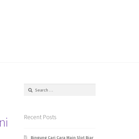
Search
for:
Recent Posts
ni
Bingung Cari Cara Main Slot Biar