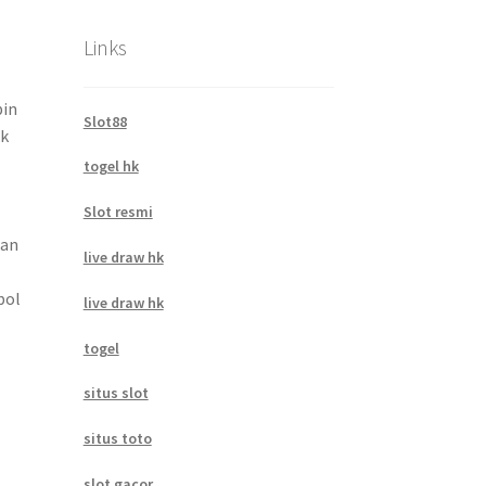
Links
pin
Slot88
ak
togel hk
Slot resmi
kan
live draw hk
bol
live draw hk
togel
situs slot
situs toto
slot gacor